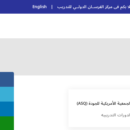
ا بكم فى مركز الفرســان الدولــي للتدريب
|
English
لجمعية الأمريكية للجودة (ASQ)
لدورات التدريبيه