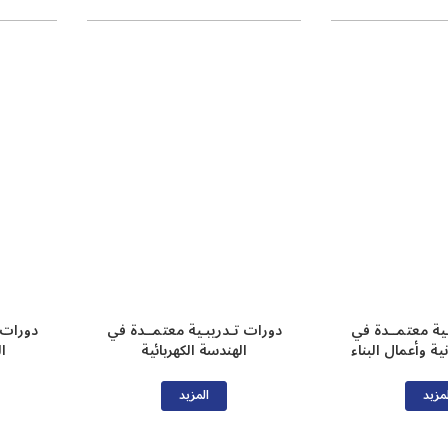
ـية معتمــدة في
دورات تـدريبـية معتمــدة في
دورات 
ية وأعمال البناء
الهندسة الكهربائية
ا
مزيد
المزيد