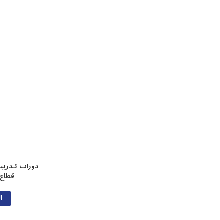
دورات تـدريب
قطاع 
ال