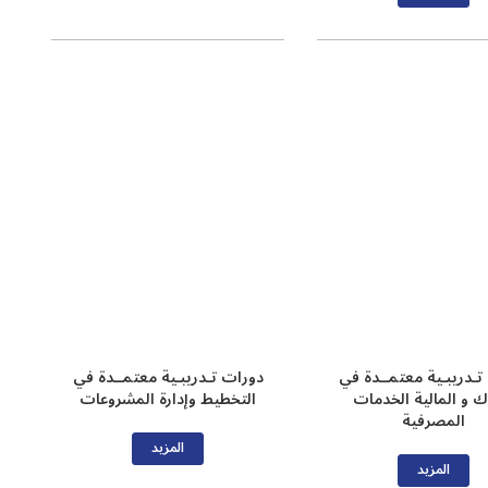
تـدريبـية معتمــدة في
دورات تـدريبـية معتمــدة في
وك و المالية الخدمات
التخطيط وإدارة المشروعات
المصرفية
المزيد
المزيد