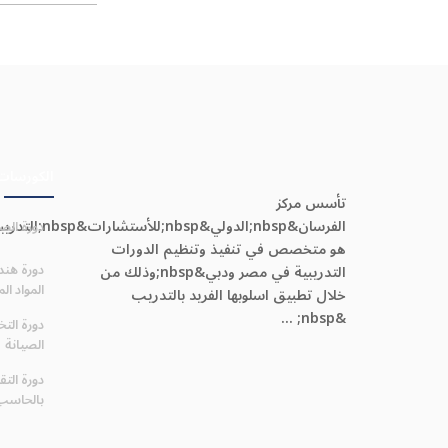
الكورسات
تأسس مركز
الفرسان&nbsp;الدولي&nbsp;للأستشارات&sp
دورة الصي
هو متخصص في تنفيذ وتنظيم الدورات
دورة هند
التدريبية في مصر ودبي&nbsp;وذلك من
المواد المتق
خلال تطبيق اسلوبها الفريد بالتدريب
&nbsp; ...
دورة الت
الصيانة
دورة التق
بالحاسب 