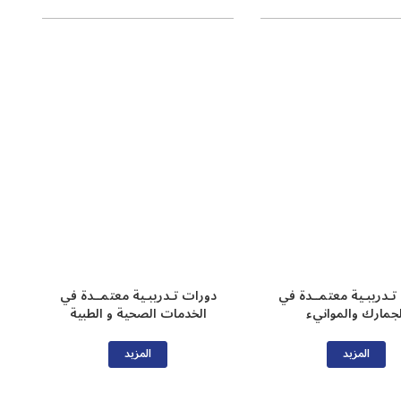
تـدريبـية معتمــدة في
دورات تـدريبـية معتمــدة في
لجمارك والموانيء
الخدمات الصحية و الطبية
المزيد
المزيد