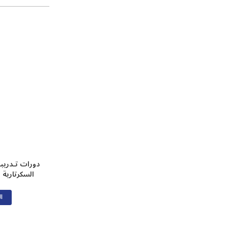
دورات تـدريب
السكرتارية 
ال