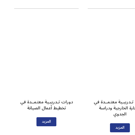
تـدريبـية معتمــدة في
دورات تـدريبـية معتمــدة في
ارة الخارجية ودراسة
تخطيط أعمال الصيانة
الجدوي
المزيد
المزيد