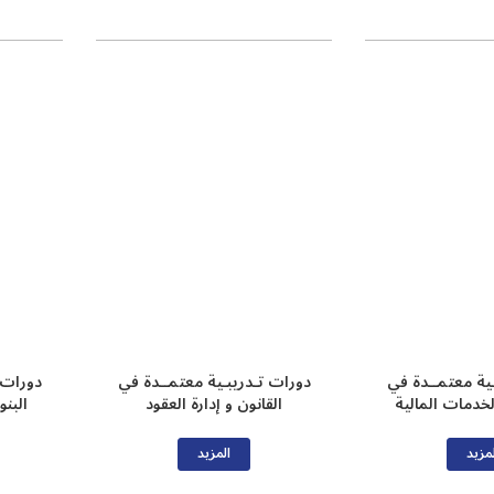
ـية معتمــدة في
دورات تـدريبـية معتمــدة في
دورات 
لخدمات المالية
القانون و إدارة العقود
البن
مزيد
المزيد