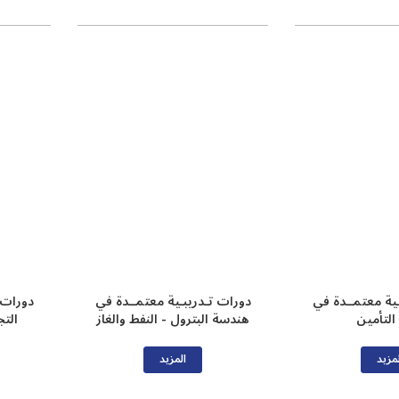
ـية معتمــدة في
دورات تـدريبـية معتمــدة في
دورات 
التأمين
هندسة البترول - النفط والغاز
التج
مزيد
المزيد