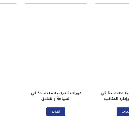
ـية معتمــدة في
دورات تـدريبـية معتمــدة في
وإدارة المكاتب
السياحة والفنادق
مزيد
المزيد