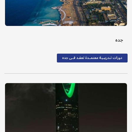
جده
دورات تـدريبـية معتمــدة تعقـد فــى جده