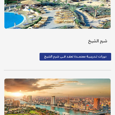
شرم الشيخ
دورات تـدريبـية معتمــدة تعقـد فــى شرم الشيخ