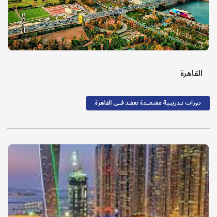
القاهرة
دورات تـدريبـية معتمــدة تعقـد فــى القاهرة