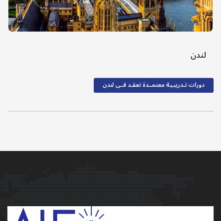
لندن
دورات تـدريبـية معتمــدة تعقـد فــى لندن