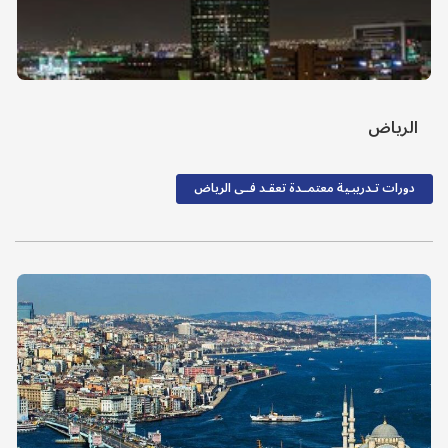
الرياض
دورات تـدريبـية معتمــدة تعقـد فــى الرياض