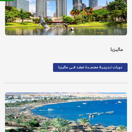
ماليزيا
دورات تـدريبـية معتمــدة تعقـد فــى ماليزيا