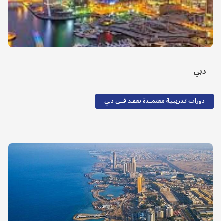
دبي
دورات تـدريبـية معتمــدة تعقـد فــى دبي