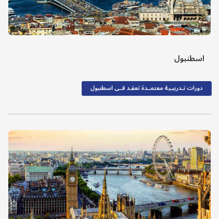
اسطنبول
دورات تـدريبـية معتمــدة تعقـد فــى اسطنبول