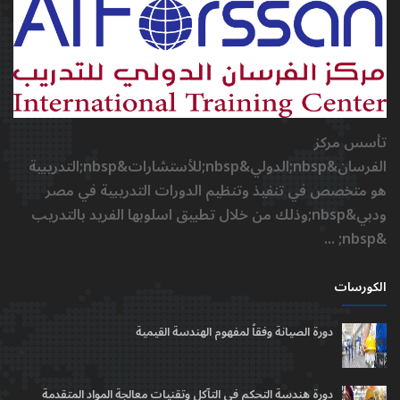
تأسس مركز
الفرسان&nbsp;الدولي&nbsp;للأستشارات&nbsp;التدريبية
هو متخصص في تنفيذ وتنظيم الدورات التدريبية في مصر
ودبي&nbsp;وذلك من خلال تطبيق اسلوبها الفريد بالتدريب
&nbsp; ...
الكورسات
دورة الصيانة وفقاً لمفهوم الهندسة القيمية
دورة هندسة التحكم في التآكل وتقنيات معالجة المواد المتقدمة