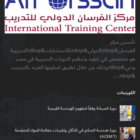
تأسس مركز
الفرسان&nbsp;الدولي&nbsp;للأستشارات&nbsp;التدريبية
هو متخصص في تنفيذ وتنظيم الدورات التدريبية في مصر
ودبي&nbsp;وذلك من خلال تطبيق اسلوبها الفريد بالتدريب
&nbsp; ...
الكورسات
دورة الصيانة وفقاً لمفهوم الهندسة القيمية
دورة هندسة التحكم في التآكل وتقنيات معالجة المواد المتقدمة
(ACEMT)