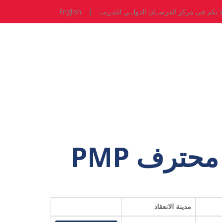
ا بكم فى مركز الفرســان الدولــي للتدريب
|
English
حترف PMP
مدينة الانعقاد