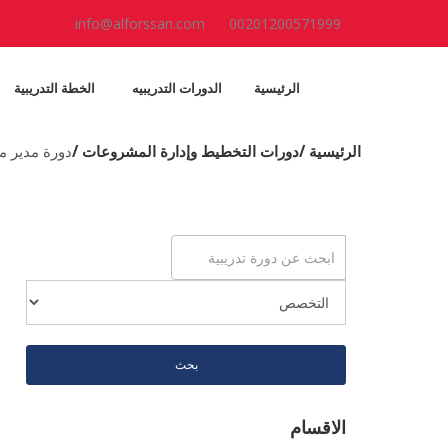
info@alforssan.com
00201200571999
الرئيسية
الدورات التدريبيه
الخطة التدريبية
الرئيسية /
دورات التخطيط وإدارة المشروعات /
دورة مدير مش
بحث
الاقسام