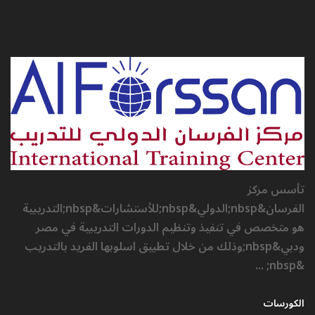
تأسس مركز
الفرسان&nbsp;الدولي&nbsp;للأستشارات&nbsp;التدريبية
هو متخصص في تنفيذ وتنظيم الدورات التدريبية في مصر
ودبي&nbsp;وذلك من خلال تطبيق اسلوبها الفريد بالتدريب
&nbsp; ...
الكورسات