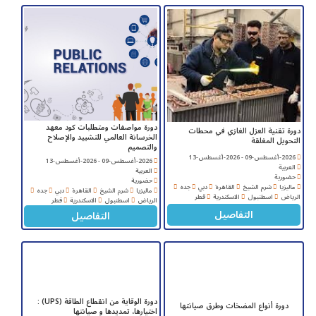
دورة مواصفات ومتطلبات كود معهد
دورة تقنية العزل الغازي في محطات
الخرسانة العالمي للتشييد والإصلاح
التحويل المغلقة
والتصميم
2026-أغسطس-09 - 2026-أغسطس-13
2026-أغسطس-09 - 2026-أغسطس-13
العربية
العربية
حضورية
حضورية
ماليزيا
شرم الشيخ
القاهرة
دبي
جده
ماليزيا
شرم الشيخ
القاهرة
دبي
جده
الرياض
اسطنبول
الاسكندرية
قطر
الرياض
اسطنبول
الاسكندرية
قطر
التفاصيل
التفاصيل
دورة الوقاية من انقطاع الطاقة (UPS) :
دورة أنواع المضخات وطرق صيانتها
اختيارها، تمديدها و صيانتها