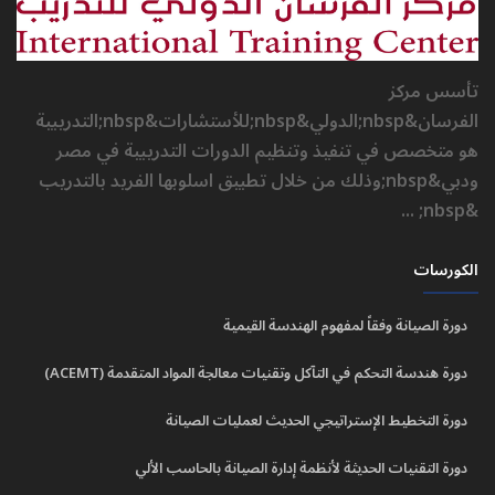
تأسس مركز
الفرسان&nbsp;الدولي&nbsp;للأستشارات&nbsp;التدريبية
هو متخصص في تنفيذ وتنظيم الدورات التدريبية في مصر
ودبي&nbsp;وذلك من خلال تطبيق اسلوبها الفريد بالتدريب
&nbsp; ...
الكورسات
دورة الصيانة وفقاً لمفهوم الهندسة القيمية
دورة هندسة التحكم في التآكل وتقنيات معالجة المواد المتقدمة (ACEMT)
دورة التخطيط الإستراتيجي الحديث لعمليات الصيانة
دورة التقنيات الحديثة لأنظمة إدارة الصيانة بالحاسب الألي