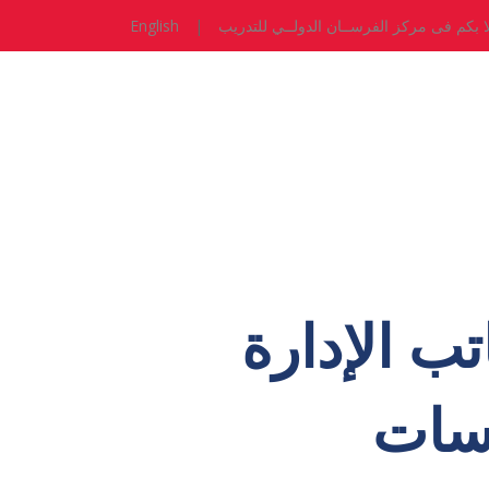
ا بكم فى مركز الفرســان الدولــي للتدريب
|
English
تب الإدارة
رسات