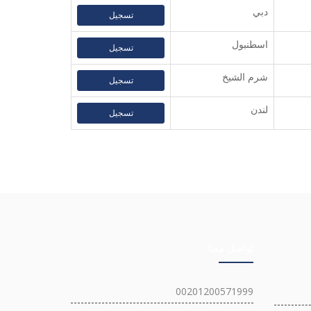
دبي
تسجيل
اسطنبول
تسجيل
شرم الشيخ
تسجيل
لندن
تسجيل
تواصل معنا
00201200571999