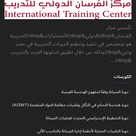
تأسس مركز
الفرسان&nbsp;الدولي&nbsp;للأستشارات&nbsp;التدريبية
هو متخصص في تنفيذ وتنظيم الدورات التدريبية في مصر
ودبي&nbsp;وذلك من خلال تطبيق اسلوبها الفريد بالتدريب
&nbsp; ...
الكورسات
دورة الصيانة وفقاً لمفهوم الهندسة القيمية
دورة هندسة التحكم في التآكل وتقنيات معالجة المواد المتقدمة (ACEMT)
دورة التخطيط الإستراتيجي الحديث لعمليات الصيانة
دورة التقنيات الحديثة لأنظمة إدارة الصيانة بالحاسب الألي