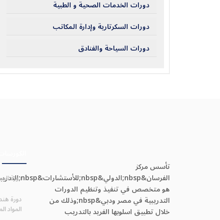
دورات الخدمات الصحية و الطبية
دورات السكرتارية وإدارة المكاتب
دورات السياحة والفنادق
الكورسات
تأسس مركز
الفرسان&nbsp;الدولي&nbsp;للأستشارات&sp
دورة الصي
هو متخصص في تنفيذ وتنظيم الدورات
دورة هند
التدريبية في مصر ودبي&nbsp;وذلك من
المواد المتق
خلال تطبيق اسلوبها الفريد بالتدريب