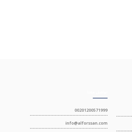
تواصل معنا
00201200571999
info@alforssan.com