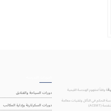
الدورات التدريبيه
nb;التدريبية
انة وفقاً لمفهوم الهندسة القيمية
دورات السياحة والفنادق
سة التحكم في التآكل وتقنيات معالجة
دورات السكرتارية وإدارة المكاتب
دمة (ACEMT)