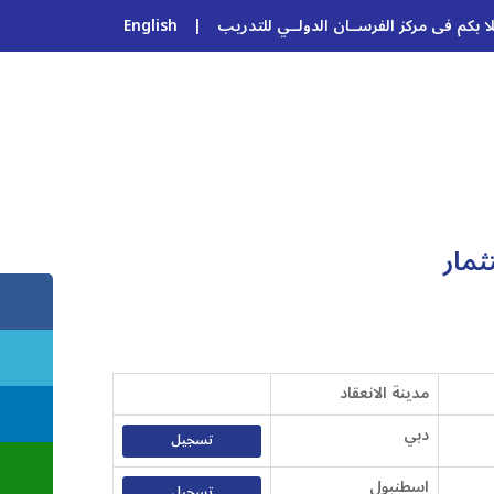
ا بكم فى مركز الفرســان الدولــي للتدريب
|
English
ثمار
مدينة الانعقاد
دبي
تسجيل
اسطنبول
تسجيل