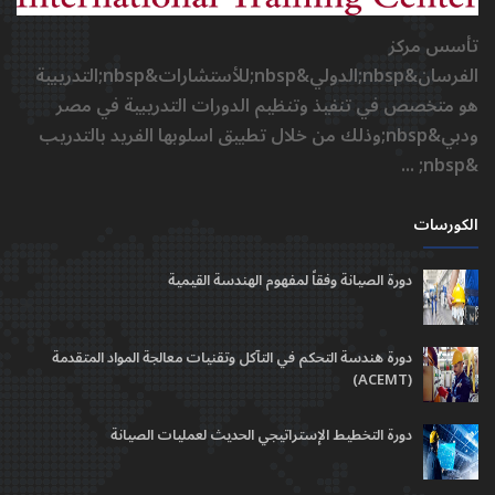
تأسس مركز
الفرسان&nbsp;الدولي&nbsp;للأستشارات&nbsp;التدريبية
هو متخصص في تنفيذ وتنظيم الدورات التدريبية في مصر
ودبي&nbsp;وذلك من خلال تطبيق اسلوبها الفريد بالتدريب
&nbsp; ...
الكورسات
دورة الصيانة وفقاً لمفهوم الهندسة القيمية
دورة هندسة التحكم في التآكل وتقنيات معالجة المواد المتقدمة
(ACEMT)
دورة التخطيط الإستراتيجي الحديث لعمليات الصيانة