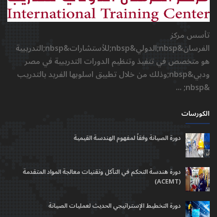
تأسس مركز
الفرسان&nbsp;الدولي&nbsp;للأستشارات&nbsp;التدريبية
هو متخصص في تنفيذ وتنظيم الدورات التدريبية في مصر
ودبي&nbsp;وذلك من خلال تطبيق اسلوبها الفريد بالتدريب
&nbsp; ...
الكورسات
دورة الصيانة وفقاً لمفهوم الهندسة القيمية
دورة هندسة التحكم في التآكل وتقنيات معالجة المواد المتقدمة
(ACEMT)
دورة التخطيط الإستراتيجي الحديث لعمليات الصيانة