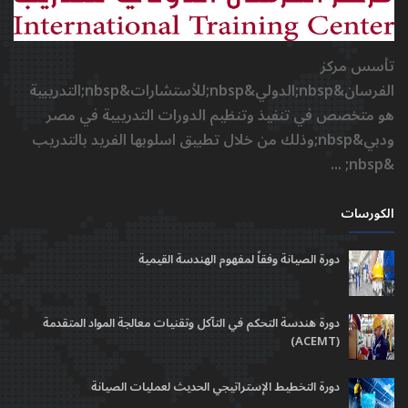
تأسس مركز
الفرسان&nbsp;الدولي&nbsp;للأستشارات&nbsp;التدريبية
هو متخصص في تنفيذ وتنظيم الدورات التدريبية في مصر
ودبي&nbsp;وذلك من خلال تطبيق اسلوبها الفريد بالتدريب
&nbsp; ...
الكورسات
دورة الصيانة وفقاً لمفهوم الهندسة القيمية
دورة هندسة التحكم في التآكل وتقنيات معالجة المواد المتقدمة
(ACEMT)
دورة التخطيط الإستراتيجي الحديث لعمليات الصيانة